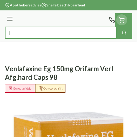
Ga naar de inhoud
Apothekersadvies
Snelle beschikbaarheid
Menu
Zoek
Product, merk, categorie...
Venlafaxine Eg 150mg Orifarm Verl
Afg.hard Caps 98
Geneesmiddel
Op voorschrift