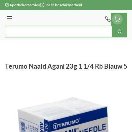
Ga naar de inhoud
Apothekersadvies
Snelle beschikbaarheid
Menu
Zoek
Product, merk, categorie...
Terumo Naald Agani 23g 1 1/4 Rb Blauw 5