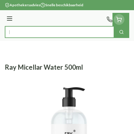
Ga naar de inhoud
Apothekersadvies
Snelle beschikbaarheid
Menu
Zoek
Product, merk, categorie...
Ray Micellar Water 500ml