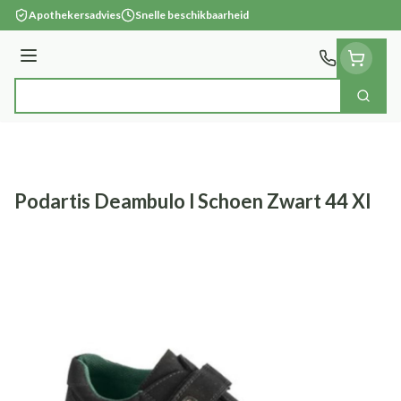
Ga naar de inhoud
Apothekersadvies
Snelle beschikbaarheid
Menu
Zoek
Product, merk, categorie...
Podartis Deambulo l Schoen Zwart 44 Xl