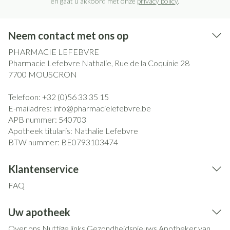
en gaat u akkoord met onze
privacy policy
.
Neem contact met ons op
PHARMACIE LEFEBVRE
Pharmacie Lefebvre Nathalie, Rue de la Coquinie 28
7700
MOUSCRON
Telefoon:
+32 (0)56 33 35 15
E-mailadres:
info@
pharmacielefebvre.be
APB nummer:
540703
Apotheek titularis:
Nathalie Lefebvre
BTW nummer:
BE0793103474
Klantenservice
FAQ
Uw apotheek
Over ons
Nuttige links
Gezondheidsnieuws
Apotheker van