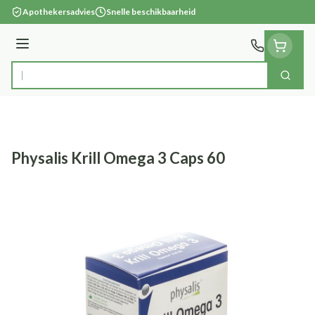
Ga naar de inhoud
Apothekersadvies
Snelle beschikbaarheid
Menu
Zoek
Product, merk, categorie...
Physalis Krill Omega 3 Caps 60