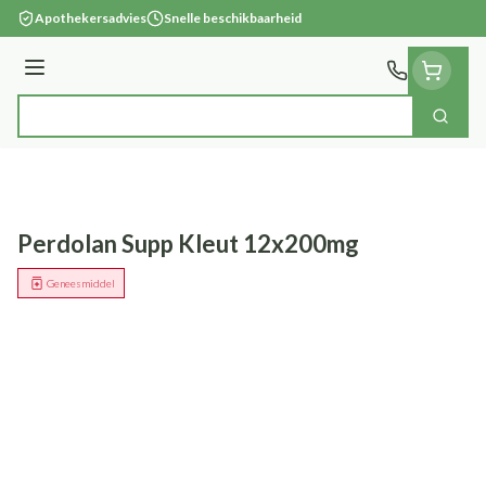
Ga naar de inhoud
Apothekersadvies
Snelle beschikbaarheid
Menu
Zoek
Product, merk, categorie...
Perdolan Supp Kleut 12x200mg
Geneesmiddel