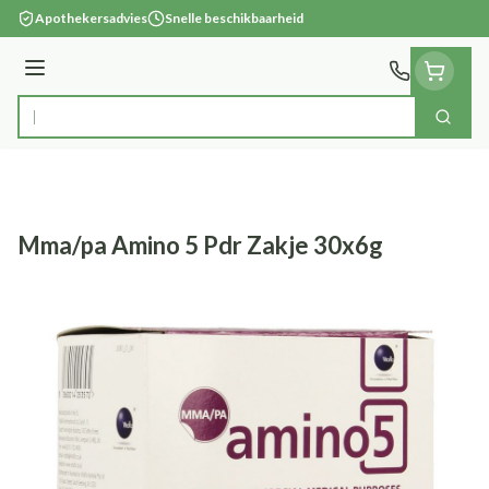
Ga naar de inhoud
Apothekersadvies
Snelle beschikbaarheid
Menu
Zoek
Product, merk, categorie...
Mma/pa Amino 5 Pdr Zakje 30x6g