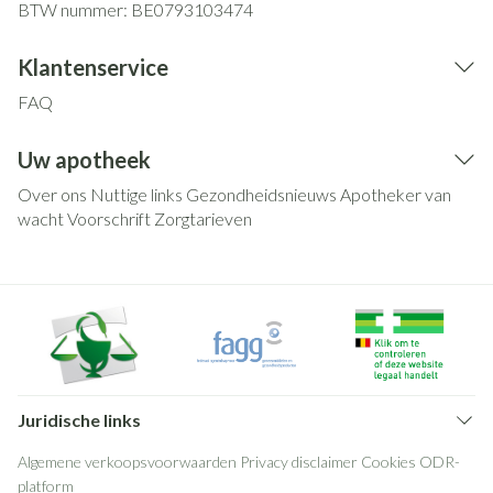
BTW nummer:
BE0793103474
Klantenservice
FAQ
Uw apotheek
Over ons
Nuttige links
Gezondheidsnieuws
Apotheker van
wacht
Voorschrift
Zorgtarieven
Juridische links
Algemene verkoopsvoorwaarden
Privacy disclaimer
Cookies
ODR-
platform