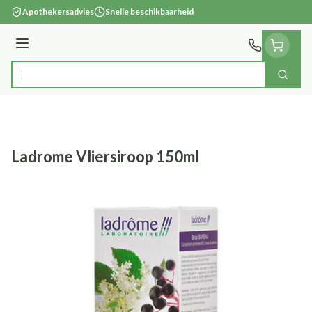
Ga naar de inhoud
Apothekersadvies
Snelle beschikbaarheid
Menu
Zoek
Product, merk, categorie...
Ladrome Vliersiroop 150ml