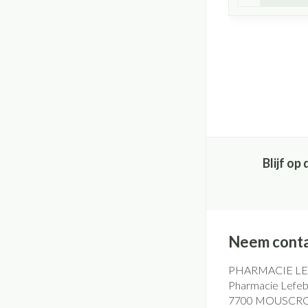
Blijf o
Neem conta
PHARMACIE L
Pharmacie Lefebv
7700
MOUSCR