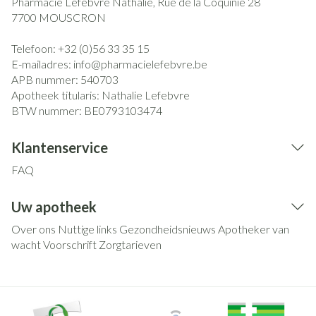
Pharmacie Lefebvre Nathalie, Rue de la Coquinie 28
7700
MOUSCRON
Telefoon:
+32 (0)56 33 35 15
E-mailadres:
info@
pharmacielefebvre.be
APB nummer:
540703
Apotheek titularis:
Nathalie Lefebvre
BTW nummer:
BE0793103474
Klantenservice
FAQ
Uw apotheek
Over ons
Nuttige links
Gezondheidsnieuws
Apotheker van
wacht
Voorschrift
Zorgtarieven