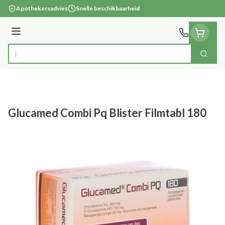
Ga naar de inhoud
Apothekersadvies
Snelle beschikbaarheid
Menu
Zoek
Product, merk, categorie...
Glucamed Combi Pq Blister Filmtabl 180