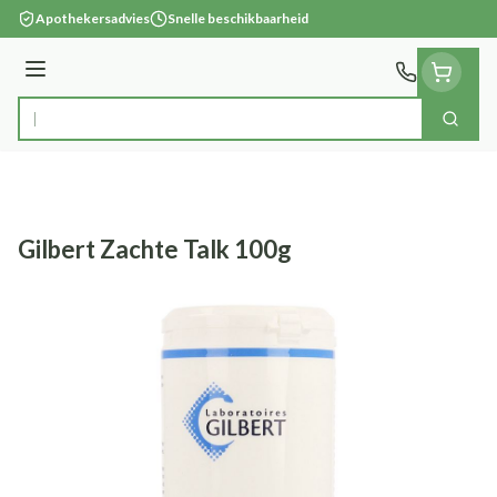
Ga naar de inhoud
Apothekersadvies
Snelle beschikbaarheid
Menu
Zoek
Product, merk, categorie...
Gilbert Zachte Talk 100g