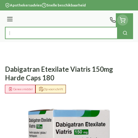
Ga naar de inhoud
Apothekersadvies
Snelle beschikbaarheid
Menu
Zoek
Product, merk, categorie...
Dabigatran Etexilate Viatris 150mg
Harde Caps 180
Geneesmiddel
Op voorschrift