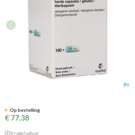
Dabigatran Etexilate Viatris
Op bestelling
€ 77,38
Terugbetaalbaar