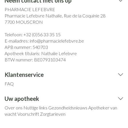
Neem contact met ons op
PHARMACIE LEFEBVRE
Pharmacie Lefebvre Nathalie, Rue de la Coquinie 28
7700
MOUSCRON
Telefoon:
+32 (0)56 33 35 15
E-mailadres:
info@
pharmacielefebvre.be
APB nummer:
540703
Apotheek titularis:
Nathalie Lefebvre
BTW nummer:
BE0793103474
Klantenservice
FAQ
Uw apotheek
Over ons
Nuttige links
Gezondheidsnieuws
Apotheker van
wacht
Voorschrift
Zorgtarieven