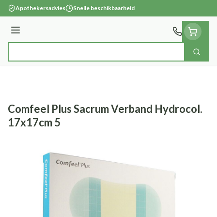
Ga naar de inhoud
Apothekersadvies
Snelle beschikbaarheid
Menu
Zoek
Product, merk, categorie...
Comfeel Plus Sacrum Verband Hydrocol.
17x17cm 5