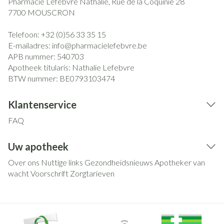
Pharmacie Lefebvre Nathalie, Rue de la Coquinie 28
7700
MOUSCRON
Telefoon:
+32 (0)56 33 35 15
E-mailadres:
info@
pharmacielefebvre.be
APB nummer:
540703
Apotheek titularis:
Nathalie Lefebvre
BTW nummer:
BE0793103474
Klantenservice
FAQ
Uw apotheek
Over ons
Nuttige links
Gezondheidsnieuws
Apotheker van
wacht
Voorschrift
Zorgtarieven