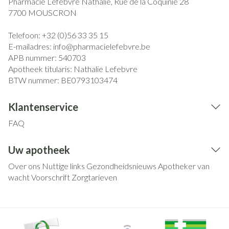
Pharmacie Lefebvre Nathalie, Rue de la Coquinie 28
7700
MOUSCRON
Telefoon:
+32 (0)56 33 35 15
E-mailadres:
info@
pharmacielefebvre.be
APB nummer:
540703
Apotheek titularis:
Nathalie Lefebvre
BTW nummer:
BE0793103474
Klantenservice
FAQ
Uw apotheek
Over ons
Nuttige links
Gezondheidsnieuws
Apotheker van
wacht
Voorschrift
Zorgtarieven