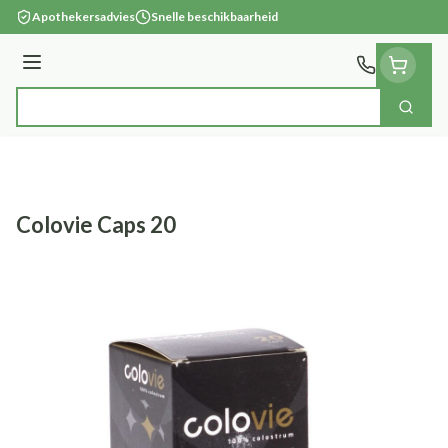
Ga naar de inhoud
Apothekersadvies
Snelle beschikbaarheid
Menu
Zoek
Product, merk, categorie...
Colovie Caps 20