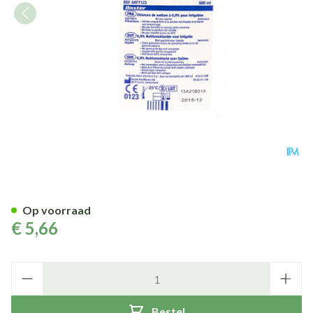
Bx Viapack Nacl 0.9% Irrig. 5
Op voorraad
€ 5,66
Aantal
Bestel