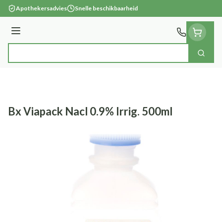
Ga naar de inhoud
Apothekersadvies
Snelle beschikbaarheid
Menu
Zoek
Product, merk, categorie...
Bx Viapack Nacl 0.9% Irrig. 500ml