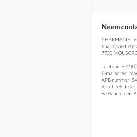
Neem conta
PHARMACIE L
Pharmacie Lefebv
7700
MOUSCR
Telefoon:
+32 (0
E-mailadres:
inf
APB nummer:
54
Apotheek titulari
BTW nummer:
B