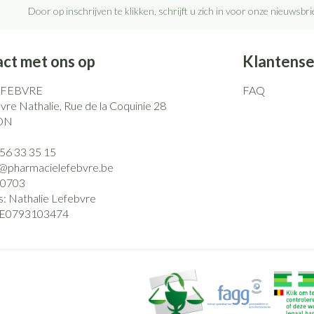
Door op inschrijven te klikken, schrijft u zich in voor onze nieuwsb
ct met ons op
Klantense
EFEBVRE
FAQ
re Nathalie, Rue de la Coquinie 28
ON
)56 33 35 15
o@
pharmacielefebvre.be
0703
s:
Nathalie Lefebvre
E0793103474