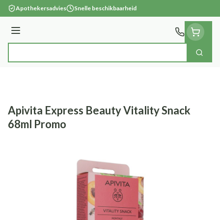
Ga naar de inhoud
Apothekersadvies
Snelle beschikbaarheid
Menu
Zoek
Product, merk, categorie...
Apivita Express Beauty Vitality Snack
68ml Promo