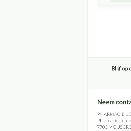
Blijf o
Neem conta
PHARMACIE L
Pharmacie Lefebv
7700
MOUSCR