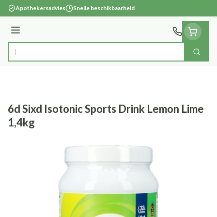
Ga naar de inhoud
Apothekersadvies
Snelle beschikbaarheid
Menu
Zoek
Product, merk, categorie...
6d Sixd Isotonic Sports Drink Lemon Lime
1,4kg