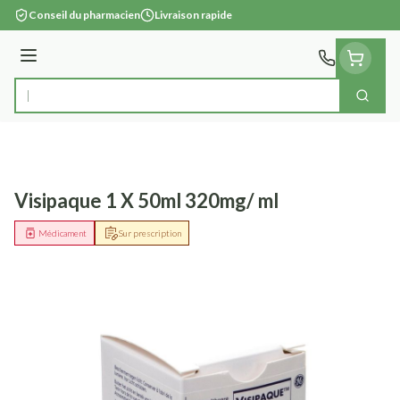
Aller au contenu
Conseil du pharmacien
Livraison rapide
Menu
Cherc
Rechercher
Visipaque 1 X 50ml 320mg/ ml
Médicament
Sur prescription