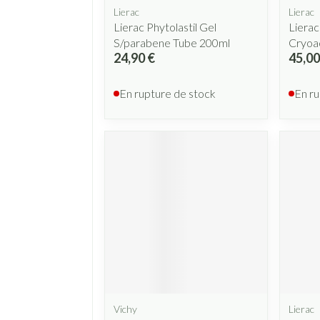
Lierac
Lierac
Lierac Phytolastil Gel
Lierac
S/parabene Tube 200ml
Cryoac
24,90 €
45,00
En rupture de stock
En ru
Vichy
Lierac