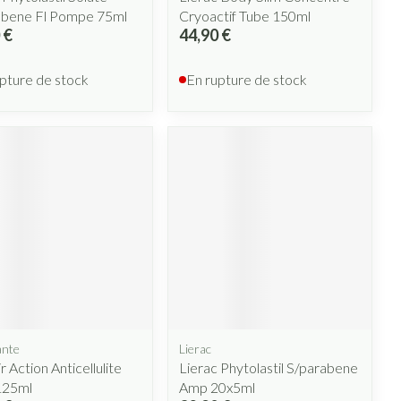
abene Fl Pompe 75ml
Cryoactif Tube 150ml
 €
44,90 €
pture de stock
En rupture de stock
ante
Lierac
r Action Anticellulite
Lierac Phytolastil S/parabene
125ml
Amp 20x5ml