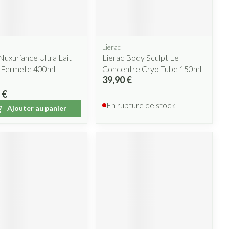
lus
et ustensiles de
Coude
Médications diverses
Autobronzants
e
Cheville et pieds
s
Lierac
Afficher plus
Cheveux
uxuriance Ultra Lait
Lierac Body Sculpt Le
Rasage
s
 Fermete 400ml
Concentre Cryo Tube 150ml
39,90 €
 paupières
 €
lus
CBD
En rupture de stock
Ajouter au panier
ent