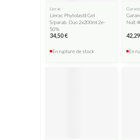
Lierac
Garanc
Lierac Phytolastil Gel
Garan
S/parab. Duo 2x200ml 2e-
Nuit 
50%
34,50 €
42,29
En rupture de stock
En ru