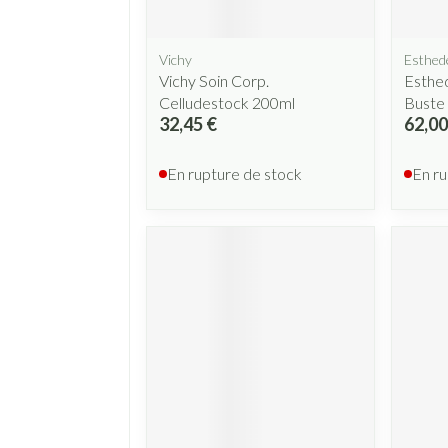
Vichy
Esthed
Vichy Soin Corp.
Esthe
Celludestock 200ml
Buste
32,45 €
62,00
En rupture de stock
En ru