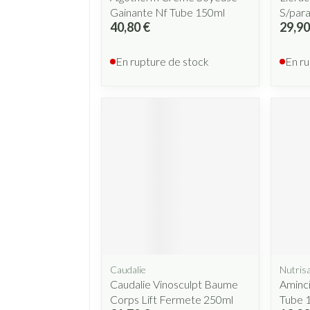
Gainante Nf Tube 150ml
S/par
40,80 €
29,90
En rupture de stock
En ru
Caudalie
Nutris
Caudalie Vinosculpt Baume
Aminci
Corps Lift Fermete 250ml
Tube 