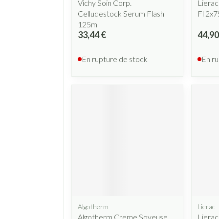
Vichy Soin Corp.
Lierac
Celludestock Serum Flash
Fl 2x
125ml
33,44 €
44,90
En rupture de stock
En ru
Algotherm
Lierac
Algotherm Creme Soyeuse
Lierac