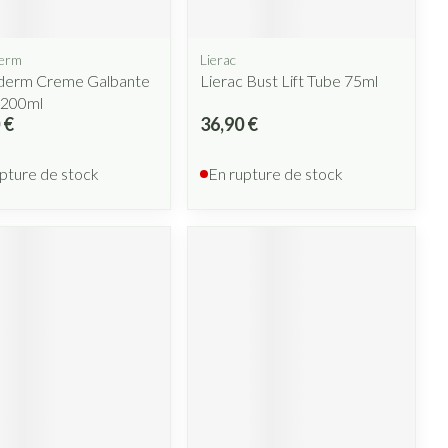
erm
Lierac
derm Creme Galbante
Lierac Bust Lift Tube 75ml
 200ml
 €
36,90 €
pture de stock
En rupture de stock