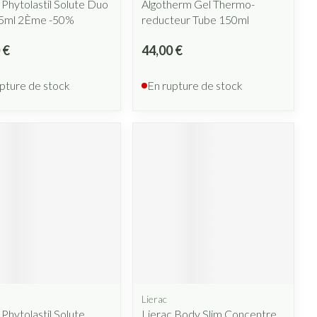
 Phytolastil Solute Duo
Algotherm Gel Thermo-
75ml 2Ème -50%
reducteur Tube 150ml
 €
44,00 €
pture de stock
En rupture de stock
Lierac
 Phytolastil Solute
Lierac Body Slim Concentre