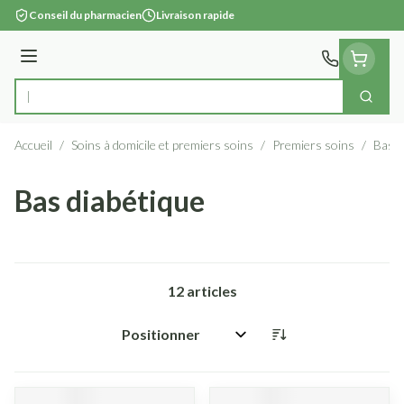
Aller au contenu
Conseil du pharmacien
Livraison rapide
Menu
Cherc
Rechercher
Accueil
/
Soins à domicile et premiers soins
/
Premiers soins
/
Bas
Bas diabétique
12
articles
Trier par: