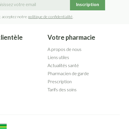
sse mail
Inscription
lus
et ustensiles de
Coude
Médications diverses
Autobronzants
e
t acceptez notre
politique de confidentialité
.
Cheville et pieds
s
Afficher plus
Cheveux
Rasage
s
clientèle
Votre pharmacie
 paupières
A propos de nous
lus
CBD
Liens utiles
Actualités santé
ent
Pharmacien de garde
Prescription
Tarifs des soins