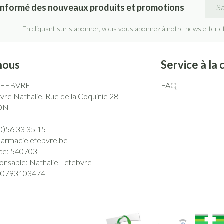
Adre
ons
Ongles
Aérosolthérapie et oxygène
informé des nouveaux produits et promotions
Afficher p
Pinceaux 
Allergie
Vernis à ongles
appareils aérosol
maquillag
En cliquant sur s'abonner, vous vous abonnez à notre newsletter e
ure
al
Oreille
Mycose des ongles
Accessoires aérosol
Eye-liner
Rongement des ongles
Oxygène
Mascara
nous
Service à la 
Médicaments anti-tumoraux
Renforcement des ongles
Ombres à
EFEBVRE
FAQ
Afficher plus
Afficher p
re Nathalie, Rue de la Coquinie 28
ectriques
ON
ntaires - fil
Compléments nutritionnels
Ronflem
0)56 33 35 15
harmacielefebvre.be
es
ce:
540703
onsable:
Nathalie Lefebvre
0793103474