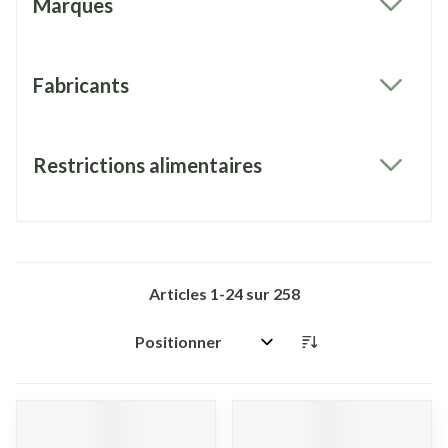
Marques
filter
Fabricants
filter
Restrictions alimentaires
filter
Articles
1
-
24
sur
258
Trier par: