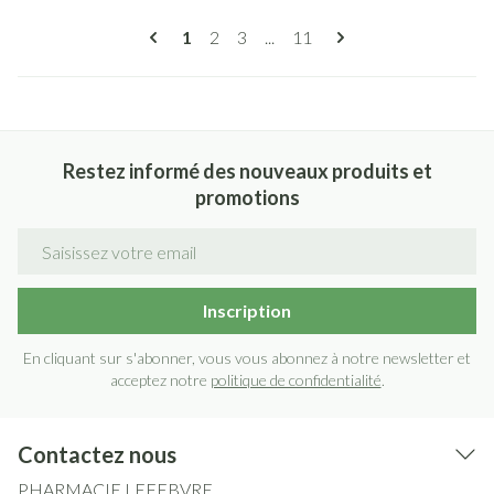
Pages
Vous lisez actuellement la page
Page
Page
Page
1
2
3
...
11
Restez informé des nouveaux produits et
promotions
Adresse mail
Inscription
En cliquant sur s'abonner, vous vous abonnez à notre newsletter et
acceptez notre
politique de confidentialité
.
Contactez nous
PHARMACIE LEFEBVRE