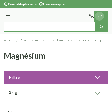
Aller au contenu
Conseil du pharmacien
Livraison rapide
Menu
Cherc
Rechercher
Accueil
/
Régime, alimentation & vitamines
/
Vitamines et complément
Magnésium
Filtre
Passer à la liste des produits
Prix
filter