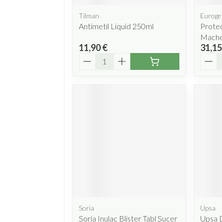
Tilman
Euroge
Antimetil Liquid 250ml
Protec
Mache
11,90 €
31,15
Quantité
Quant
Soria
Upsa
Soria Inulac Blister Tabl Sucer
Upsa 