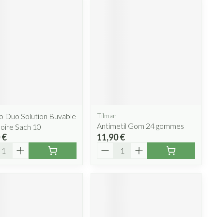
o Duo Solution Buvable
Tilman
Antimetil Gom 24 gommes
oire Sach 10
 €
11,90 €
ité
Quantité