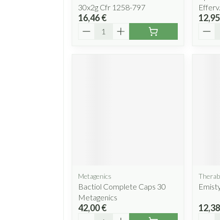
30x2g Cfr 1258-797
Efferv
16,46 €
12,95
Quantité
Quant
Metagenics
Therab
Bactiol Complete Caps 30
Emisty
Metagenics
42,00 €
12,38
Quantité
Quant