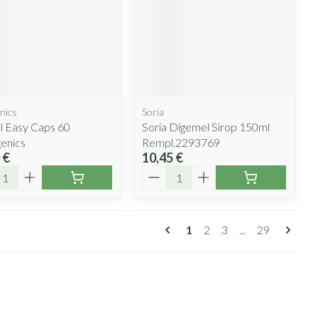
nics
Soria
l Easy Caps 60
Soria Digemel Sirop 150ml
enics
Rempl.2293769
 €
10,45 €
ité
Quantité
Pages
Vous lisez actuellement l
Page
Page
Page
1
2
3
...
29