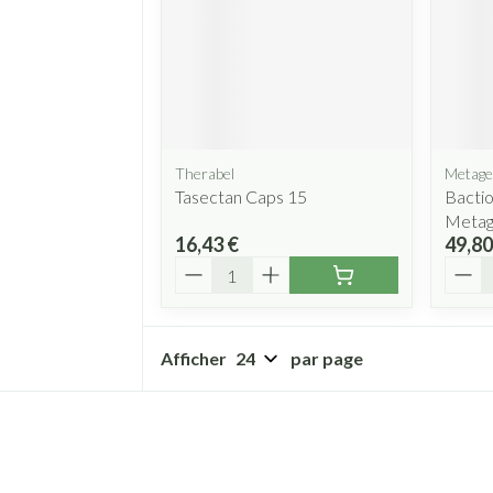
Therabel
Metage
Tasectan Caps 15
Bactio
Metag
16,43 €
49,80
Quantité
Quant
Afficher
par page