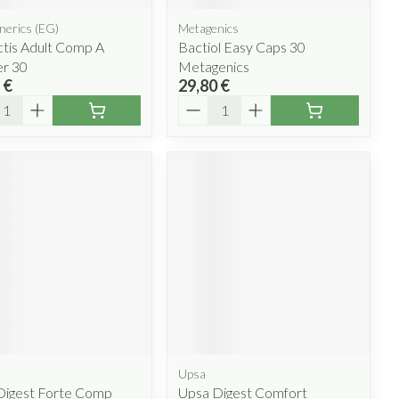
nerics (EG)
Metagenics
tis Adult Comp A
Bactiol Easy Caps 30
r 30
Metagenics
 €
29,80 €
ité
Quantité
Upsa
Digest Forte Comp
Upsa Digest Comfort