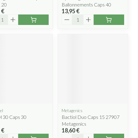
. 20
Ballonnements Caps 40
 €
13,95 €
ité
Quantité
el
Metagenics
l 30 Caps 30
Bactiol Duo Caps 15 27907
Metagenics
 €
18,60 €
ité
Quantité