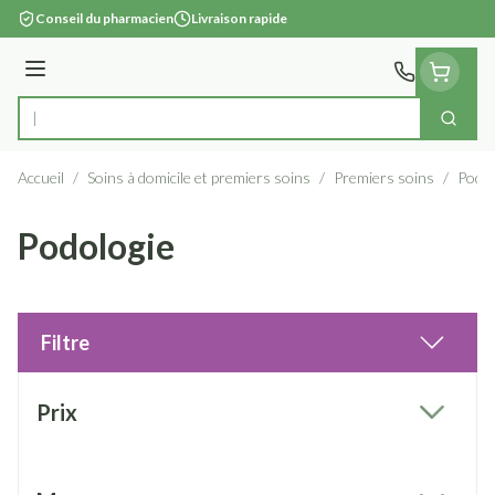
Aller au contenu
Conseil du pharmacien
Livraison rapide
Menu
Cherc
Rechercher
Accueil
/
Soins à domicile et premiers soins
/
Premiers soins
/
Podol
Podologie
Filtre
Passer à la liste des produits
Prix
filter