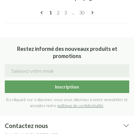
Pages
Vous lisez actuellement la page
Page
Page
Page
1
2
3
...
30
Restez informé des nouveaux produits et
promotions
Adresse mail
Inscription
En cliquant sur s'abonner, vous vous abonnez à notre newsletter et
acceptez notre
politique de confidentialité
.
Contactez nous