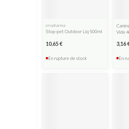
oropharma
Canins
Stop-pet Outdoor Liq 500ml
Vide 4
10,65 €
3,16 
En rupture de stock
En ru