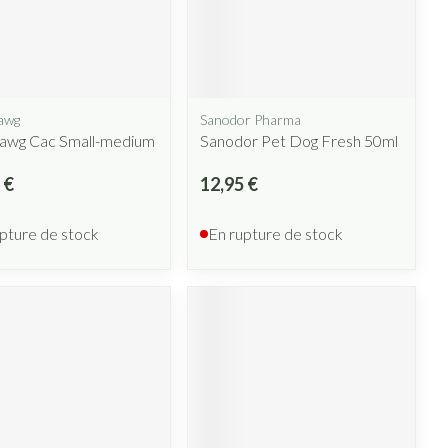
lus
et ustensiles de
Coude
Médications diverses
Autobronzants
e
Cheville et pieds
s
Afficher plus
Cheveux
Rasage
awg
Sanodor Pharma
s
awg Cac Small-medium
Sanodor Pet Dog Fresh 50ml
 paupières
 €
12,95 €
lus
CBD
pture de stock
En rupture de stock
ent