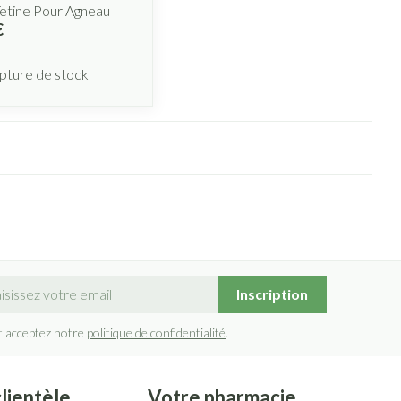
etine Pour Agneau
€
pture de stock
sse mail
Inscription
t acceptez notre
politique de confidentialité
.
clientèle
Votre pharmacie