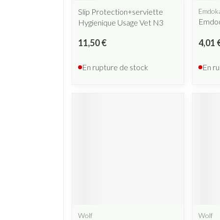
Slip Protection+serviette
Emdok
Emdoc
Hygienique Usage Vet N3
11,50 €
4,01 
En rupture de stock
En ru
Wolf
Wolf