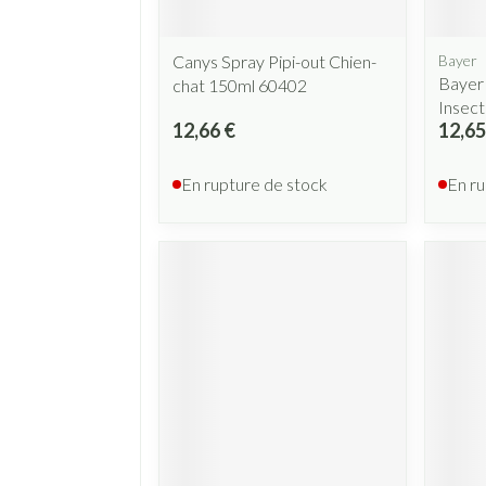
Canys Spray Pipi-out Chien-
Bayer
Bayer
chat 150ml 60402
Insec
12,66 €
12,65
En rupture de stock
En ru