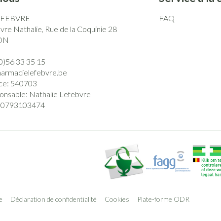
EFEBVRE
FAQ
re Nathalie, Rue de la Coquinie 28
ON
0)56 33 35 15
harmacielefebvre.be
ce:
540703
onsable:
Nathalie Lefebvre
0793103474
e
Déclaration de confidentialité
Cookies
Plate-forme ODR