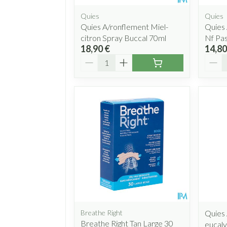
Quies
Quies
Quies A/ronflement Miel-
Quies
citron Spray Buccal 70ml
Nf Pas
18,90 €
14,80
Quantité
Quant
Breathe Right
Quies 
Breathe Right Tan Large 30
eucaly