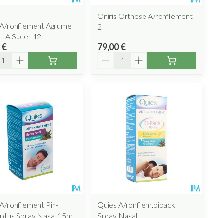
Oniris Orthese A/ronflement
 A/ronflement Agrume
2
t A Sucer 12
 €
79,00 €
ité
Quantité
A/ronflement Pin-
Quies A/ronflem.bipack
ptus Spray Nasal 15ml
Spray Nasal