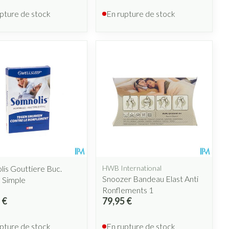
pture de stock
En rupture de stock
is Gouttiere Buc.
HWB International
Snoozer Bandeau Elast Anti
 Simple
Ronflements 1
 €
79,95 €
pture de stock
En rupture de stock