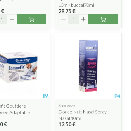
15ml+buccal70ml
 €
29,75 €
ité
Quantité
it Gouttiere
Snoreeze
Douce Nuit Nasal Spray
pnee Adaptable
Nasal 10ml
0 €
13,50 €