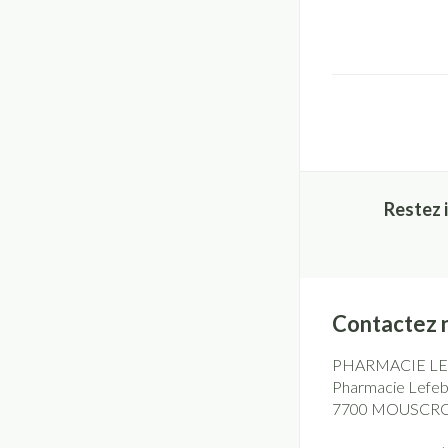
Restez 
Contactez 
PHARMACIE L
Pharmacie Lefebv
7700
MOUSCR