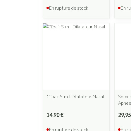
En rupture de stock
En ru
Clipair S-m-l Dilatateur Nasal
Somnol
Apnee
14,90 €
29,95
En rupture de stock
En ru