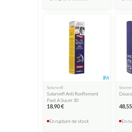
Soluronfl
Snoree
Soluronfl Anti Ronflement
Douce
Past A Sucer 30
18,90 €
48,55
En rupture de stock
En ru