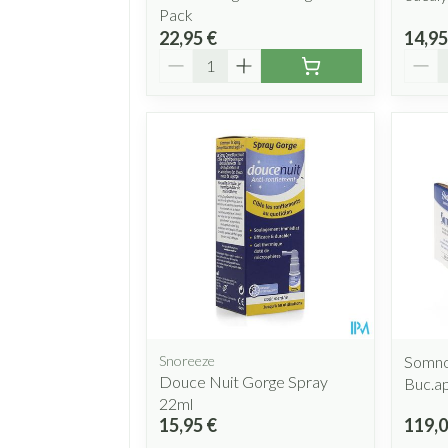
Pack
22,95 €
14,95
Quantité
Quant
Snoreeze
Somnof
Douce Nuit Gorge Spray
Buc.a
22ml
15,95 €
119,0