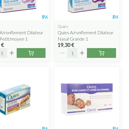
lus
et ustensiles de
Coude
Médications diverses
Autobronzants
e
Cheville et pieds
s
Quies
Afficher plus
Cheveux
A/ronflement Dilateur
Quies A/ronflement Dilateur
Rasage
s
Petit/moyen 1
Nasal Grande 1
 €
19,30 €
 paupières
ité
Quantité
lus
CBD
ent