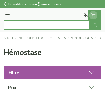
Aller au contenu
Conseil du pharmacien
Livraison rapide
Menu
Cherc
Rechercher
Accueil
/
Soins à domicile et premiers soins
/
Soins des plaies
/
Hémo
Hémostase
Filtre
Passer à la liste des produits
Prix
filter