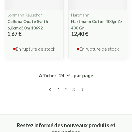
Lohmann Rauscher
Hartmann
Cellona Ouate Synth
Hartmann Coton 400gr Zz
6,0cmx3,0m 10692
400 Gr
1,67 €
12,40 €
En rupture de stock
En rupture de stock
Afficher
par page
Pages
Vous lisez actuellement la page
Page
Page
1
2
3
Restez informé des nouveaux produits et