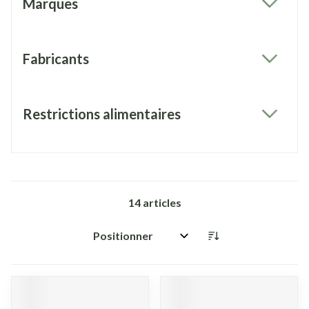
Marques
filter
Fabricants
filter
Restrictions alimentaires
filter
14
articles
Trier par: