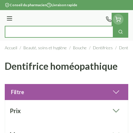
Aller au contenu
Conseil du pharmacien
Livraison rapide
Menu
Cherc
Rechercher
Accueil
/
Beauté, soins et hygiène
/
Bouche
/
Dentifrices
/
Dentifr
Dentifrice homéopathique
Filtre
Passer à la liste des produits
Prix
filter