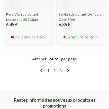
Pure Via Edulcorant
Sylvia Edulcorant De Table
Morceaux 65 (130g)
Gutt 50ml
6,45 €
6,36 €
En rupture de stock
En rupture de stock
Afficher
par page
Pages
Vous lisez actuellement la page
Page
Page
1
2
3
Restez informé des nouveaux produits et
promotions