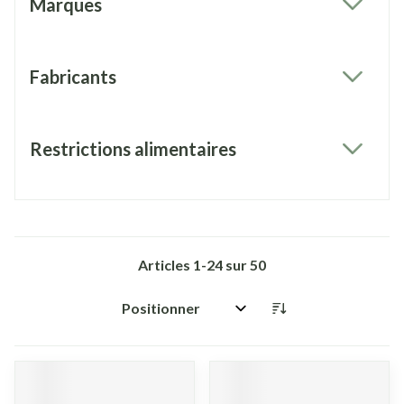
Marques
filter
Fabricants
filter
Restrictions alimentaires
filter
Articles
1
-
24
sur
50
Trier par: