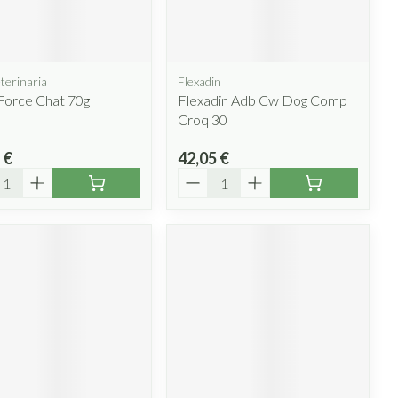
lus
et ustensiles de
Coude
Médications diverses
Autobronzants
e
Cheville et pieds
s
terinaria
Flexadin
Afficher plus
Cheveux
Force Chat 70g
Flexadin Adb Cw Dog Comp
Rasage
s
Croq 30
 paupières
 €
42,05 €
lus
CBD
ité
Quantité
ent