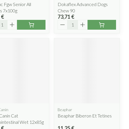
ic Fgw Senior All
Dokaflex Advanced Dogs
s 7x100g
Chew 90
 €
73,71 €
ité
Quantité
Canin
Beaphar
Canin Cat
Beaphar Biberon Et Tetines
intestinal Wet 12x85g
 €
11,25 €