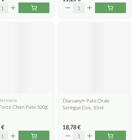
ité
Quantité
terinaria
Diarsanyl+ Pate Orale
Force Chien Pate 100g
Seringue Dos. 10ml
 €
18,78 €
ité
Quantité