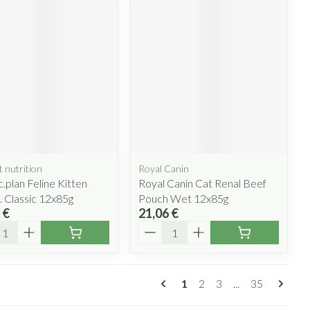
t nutrition
Royal Canin
c.plan Feline Kitten
Royal Canin Cat Renal Beef
. Classic 12x85g
Pouch Wet 12x85g
 €
21,06 €
ité
Quantité
Pages
Vous lisez actuellement l
Page
Page
Page
1
2
3
...
35