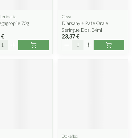
terinaria
Ceva
egagropile 70g
Diarsanyl+ Pate Orale
Seringue Dos. 24ml
 €
23,37 €
ité
Quantité
Dokaflex