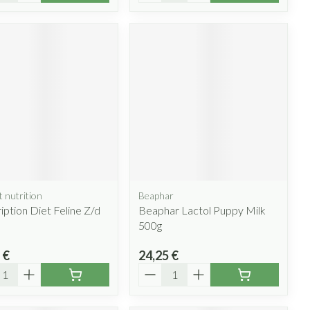
t nutrition
Beaphar
iption Diet Feline Z/d
Beaphar Lactol Puppy Milk
500g
 €
24,25 €
ité
Quantité