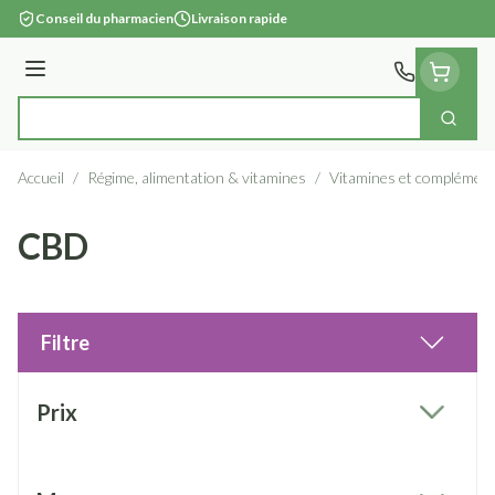
Aller au contenu
Conseil du pharmacien
Livraison rapide
Menu
Cherc
Rechercher
Accueil
/
Régime, alimentation & vitamines
/
Vitamines et complément
CBD
Filtre
Passer à la liste des produits
Prix
filter