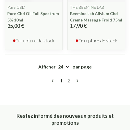
Pure CBD
THE BEEMINE LAB
Pure Cbd Oil Full Spectrum
Beemine Lab Alivium Cbd
5% 10ml
Creme Massage Froid 75ml
35,00 €
17,90 €
En rupture de stock
En rupture de stock
Afficher
par page
Pages
Vous lisez actuellement la page
Page
1
2
Restez informé des nouveaux produits et
promotions