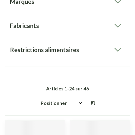
Marques
filter
Fabricants
filter
Restrictions alimentaires
filter
Articles
1
-
24
sur
46
Trier par: