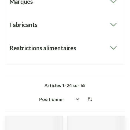
Marques
filter
Fabricants
filter
Restrictions alimentaires
filter
Articles
1
-
24
sur
65
Trier par: