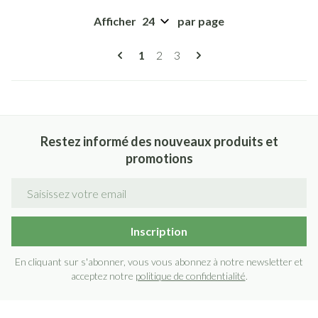
Afficher
par page
Pages
Vous lisez actuellement la page
Page
Page
1
2
3
Restez informé des nouveaux produits et
promotions
Adresse mail
Inscription
En cliquant sur s'abonner, vous vous abonnez à notre newsletter et
acceptez notre
politique de confidentialité
.