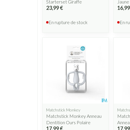
Starterset Giraffe
Jaune
23,99 €
16,99
En rupture de stock
En ru
Matchstick Monkey
Matchs
Matchstick Monkey Anneau
Match
Dentition Ours Polaire
Anneau
17,99 €
17,99