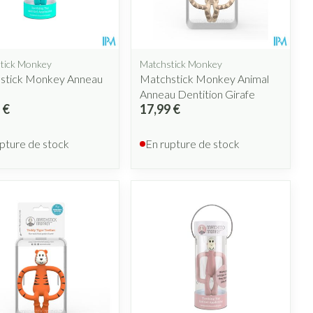
lus
et ustensiles de
Coude
Médications diverses
Autobronzants
e
Cheville et pieds
s
tick Monkey
Matchstick Monkey
Afficher plus
Cheveux
stick Monkey Anneau
Matchstick Monkey Animal
Rasage
s
Anneau Dentition Girafe
 €
17,99 €
 paupières
lus
CBD
pture de stock
En rupture de stock
ent