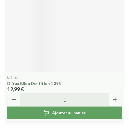
Difrax
Difrax Bijou Dentition 1 395
12,99 €
Quantité
Ajouter au panier