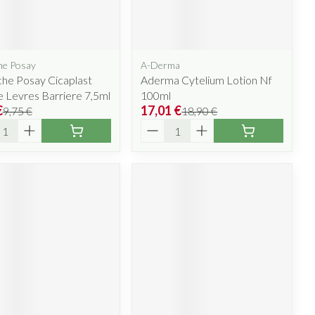
lus
et ustensiles de
Coude
Médications diverses
Autobronzants
e
Cheville et pieds
s
he Posay
A-Derma
Afficher plus
Cheveux
he Posay Cicaplast
Aderma Cytelium Lotion Nf
Rasage
s
 Levres Barriere 7,5ml
100ml
 paupières
€
17,01 €
9,75 €
18,90 €
ité
Quantité
lus
CBD
ent