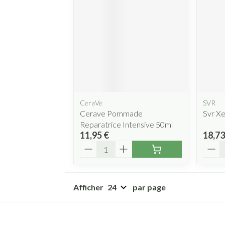
CeraVe
SVR
Cerave Pommade
Svr Xe
Reparatrice Intensive 50ml
11,95 €
18,73
Quantité
Quant
Afficher
par page