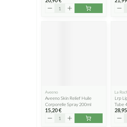
20,90 €
21,99
Quantité
Quant
Aveeno
La Roc
Aveeno Skin Relief Huile
Lrp L
Corporelle Spray 200ml
Tube 
15,20 €
28,95
Quantité
Quant