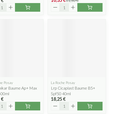
10,35 €
 €
11,50 €
ité
Quantité
he Posay
La Roche Posay
ipikar Baume Ap+ Max
Lrp Cicaplast Baume B5+
400ml
Spf50 40ml
 €
18,25 €
ité
Quantité