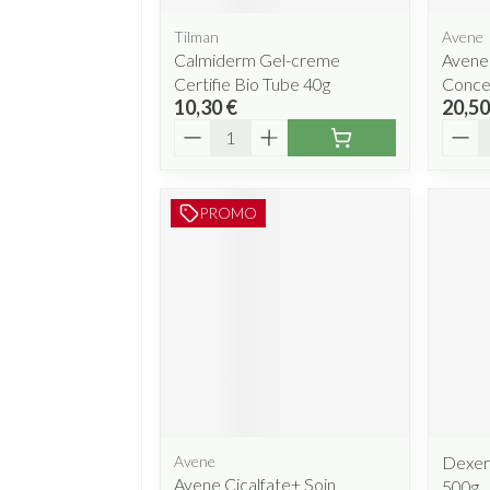
Tilman
Avene
Calmiderm Gel-creme
Avene
Certifie Bio Tube 40g
Conce
10,30 €
20,50
Quantité
Quant
PROMO
Avene
Dexer
Avene Cicalfate+ Soin
500g