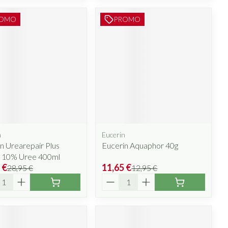
OMO
PROMO
n
Eucerin
n Urearepair Plus
Eucerin Aquaphor 40g
n 10% Uree 400ml
 €
11,65 €
28,95 €
12,95 €
ité
Quantité