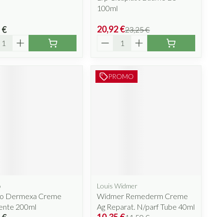
100ml
20,92 €
 €
23,25 €
ité
Quantité
PROMO
o
Louis Widmer
o Dermexa Creme
Widmer Remederm Creme
iente 200ml
Ag Reparat. N/parf Tube 40ml