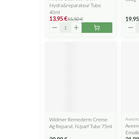
Hydra&reparateur Tube
40ml
13,95 €
19,95
15,50 €
Quantité
Quant
Widmer Remederm Creme
Aveen
Aveen
Ag Reparat. N/parf Tube 75ml
Emoll