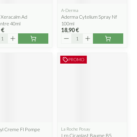
A-Derma
 Xeracalm Ad
Aderma Cytelium Spray Nf
ntre 40ml
100ml
 €
18,90 €
ité
Quantité
PROMO
yl Creme Fl Pompe
La Roche Posay
Lrp Cicaplast Baume B5