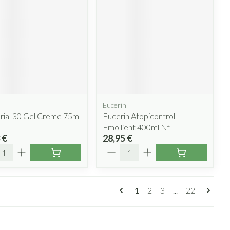
Eucerin
rial 30 Gel Creme 75ml
Eucerin Atopicontrol
Emollient 400ml Nf
 €
28,95 €
ité
Quantité
Pages
Vous lisez actuellement l
Page
Page
Page
1
2
3
...
22