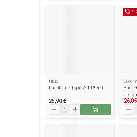
PR
Pileje
Euceri
Lactibiane Topic Ad 125ml
Euceri
Lotio
26,05
25,90 €
Quantité
Quant