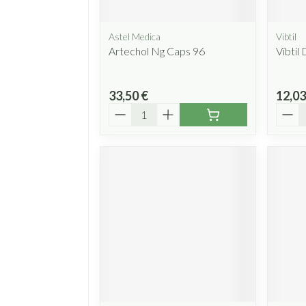
Astel Medica
Vibtil
Artechol Ng Caps 96
Vibtil
33,50 €
12,03
Quantité
Quant