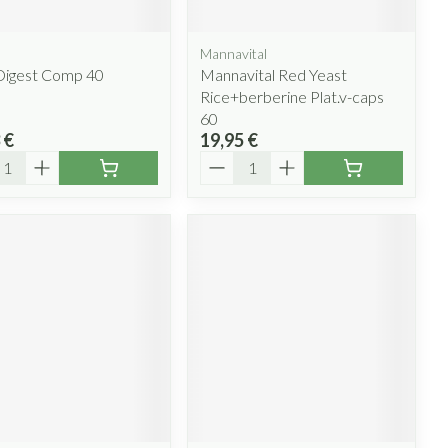
Mannavital
 Digest Comp 40
Mannavital Red Yeast
Rice+berberine Plat.v-caps
60
 €
19,95 €
ité
Quantité