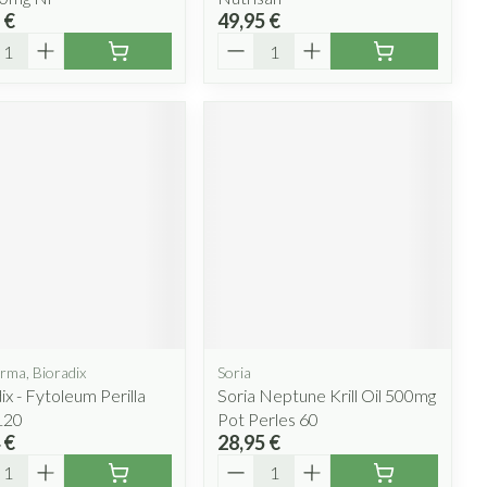
 €
49,95 €
ité
Quantité
rma, Bioradix
Soria
ix - Fytoleum Perilla
Soria Neptune Krill Oil 500mg
120
Pot Perles 60
 €
28,95 €
ité
Quantité