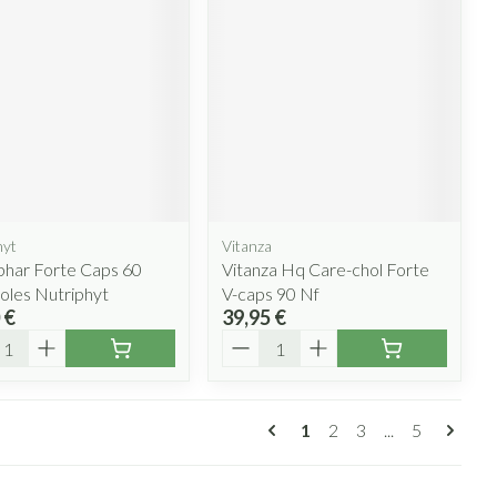
hyt
Vitanza
phar Forte Caps 60
Vitanza Hq Care-chol Forte
oles Nutriphyt
V-caps 90 Nf
 €
39,95 €
ité
Quantité
Pages
Vous lisez actuellement
Page
Page
Page
1
2
3
...
5