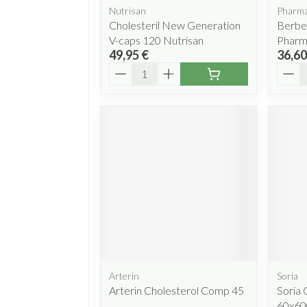
Nutrisan
Pharma
Cholesteril New Generation
Berber
V-caps 120 Nutrisan
Pharm
49,95 €
36,60
Quantité
Quant
Arterin
Soria
Arterin Cholesterol Comp 45
Soria
60x60