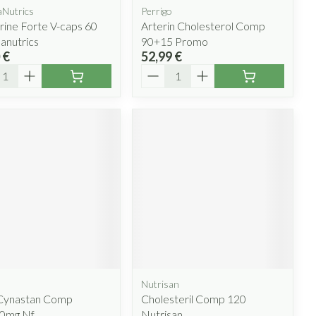
Nutrics
Perrigo
ine Forte V-caps 60
Arterin Cholesterol Comp
anutrics
90+15 Promo
 €
52,99 €
ité
Quantité
Nutrisan
 Cynastan Comp
Cholesteril Comp 120
0mg Nf
Nutrisan