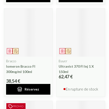
Médicament
Sur prescription
Médicament
Sur prescription
Bracco
Bayer
Iomeron Bracco Fl
Ultravist 370 Fl Inj 1 X
300mg/ml 100ml
150ml
62,47 €
38,54 €
En rupture de stock
Réservez
PROMO