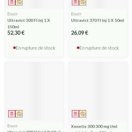
Médicament
Sur prescription
Médicament
Sur prescription
Bayer
Bayer
Ultravist 300 Fl Inj 1 X
Ultravist 370 Fl Inj 1 X 50ml
150ml
52,30 €
26,09 €
En rupture de stock
En rupture de stock
Médicament
Sur prescription
Médicament
Sur prescription
Bayer
Xenetix 300 300 mg I/ml