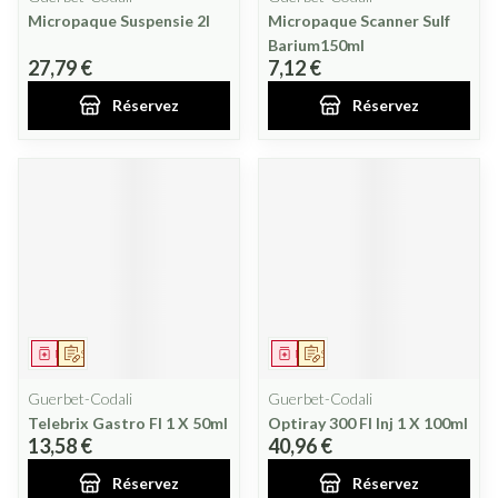
Micropaque Suspensie 2l
Micropaque Scanner Sulf
Barium150ml
27,79 €
7,12 €
Réservez
Réservez
Médicament
Sur prescription
Médicament
Sur prescription
Guerbet-Codali
Guerbet-Codali
Telebrix Gastro Fl 1 X 50ml
Optiray 300 Fl Inj 1 X 100ml
13,58 €
40,96 €
Réservez
Réservez