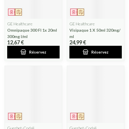
Médicament
Sur prescription
Médicament
Sur prescription
GE Healthcare
GE Healthcare
Omnipaque 300 Fl 1x 20ml
Visipaque 1 X 50ml 320mg/
300mg I/ml
ml
12,67 €
24,99 €
Réservez
Réservez
Médicament
Sur prescription
Médicament
Sur prescription
Guerbet-Codali
Guerbet-Codali