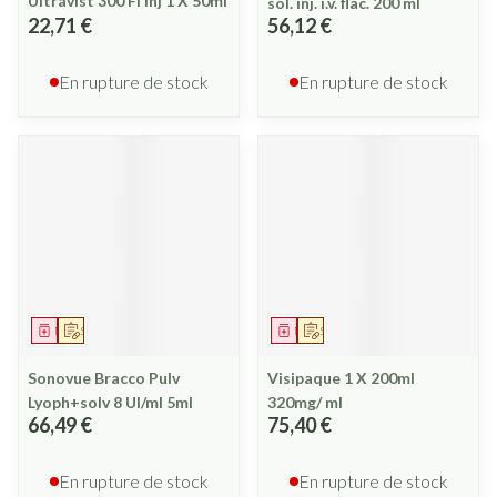
Ultravist 300 Fl Inj 1 X 50ml
sol. inj. i.v. flac. 200 ml
22,71 €
56,12 €
En rupture de stock
En rupture de stock
Médicament
Sur prescription
Médicament
Sur prescription
Sonovue Bracco Pulv
Visipaque 1 X 200ml
Lyoph+solv 8 Ul/ml 5ml
320mg/ ml
66,49 €
75,40 €
En rupture de stock
En rupture de stock