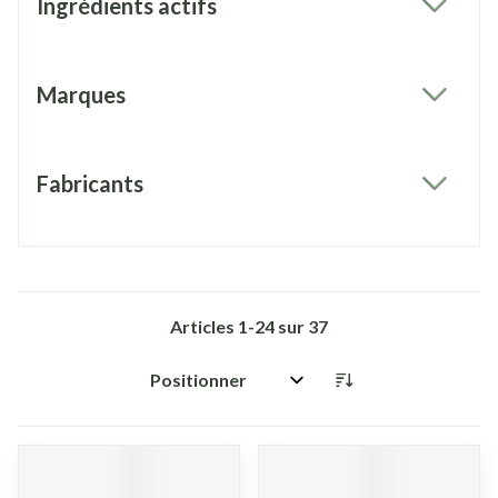
Ingrédients actifs
filter
Marques
filter
Fabricants
filter
Articles
1
-
24
sur
37
Trier par: