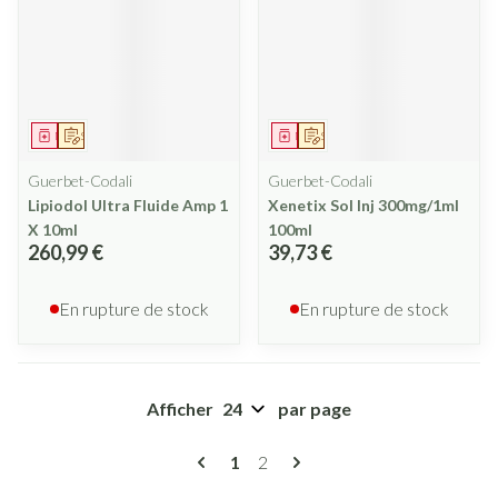
Médicament
Sur prescription
Médicament
Sur prescription
Guerbet-Codali
Guerbet-Codali
Lipiodol Ultra Fluide Amp 1
Xenetix Sol Inj 300mg/1ml
X 10ml
100ml
260,99 €
39,73 €
En rupture de stock
En rupture de stock
Afficher
par page
Pages
Vous lisez actuellement la page
Page
1
2