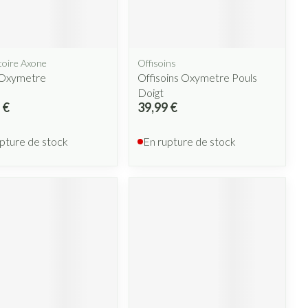
lus
et ustensiles de
Coude
Médications diverses
Autobronzants
e
Cheville et pieds
s
toire Axone
Offisoins
Afficher plus
Cheveux
 Oxymetre
Offisoins Oxymetre Pouls
Rasage
s
Doigt
 €
39,99 €
 paupières
lus
CBD
pture de stock
En rupture de stock
ent