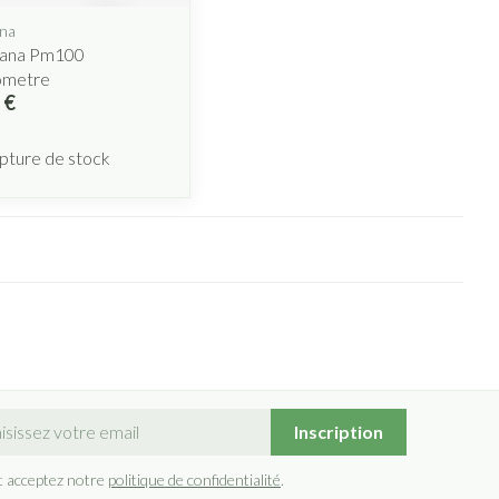
na
ana Pm100
ometre
 €
pture de stock
sse mail
Inscription
t acceptez notre
politique de confidentialité
.