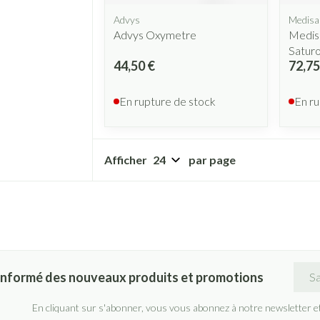
Advys
Medisa
Advys Oxymetre
Medis
Satur
44,50 €
72,75
En rupture de stock
En ru
Afficher
par page
Adre
informé des nouveaux produits et promotions
En cliquant sur s'abonner, vous vous abonnez à notre newsletter e