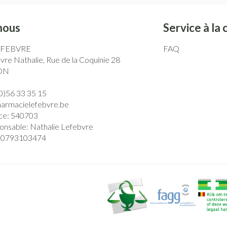
nous
Service à la 
EFEBVRE
FAQ
re Nathalie, Rue de la Coquinie 28
ON
0)56 33 35 15
harmacielefebvre.be
ce:
540703
onsable:
Nathalie Lefebvre
0793103474