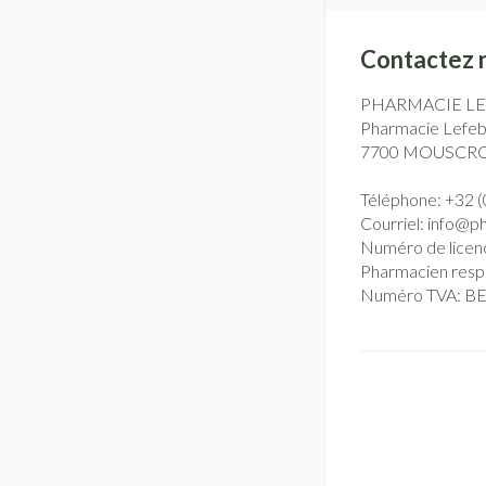
Contactez 
PHARMACIE L
Pharmacie Lefebv
7700
MOUSCR
Téléphone:
+32 (
Courriel:
info@
p
Numéro de licen
Pharmacien resp
Numéro TVA:
BE