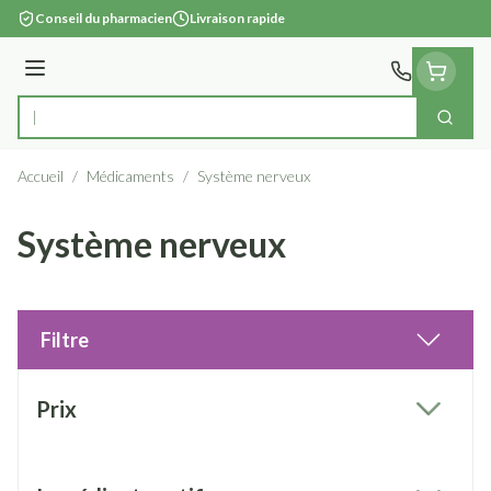
Aller au contenu
Conseil du pharmacien
Livraison rapide
Menu
Cherc
Rechercher
Accueil
/
Médicaments
/
Système nerveux
Système nerveux
Filtre
Passer à la liste des produits
Prix
filter