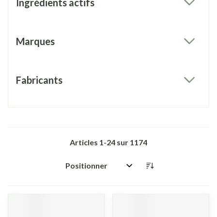
Ingrédients actifs
filter
Marques
filter
Fabricants
filter
Articles
1
-
24
sur
1174
Trier par: