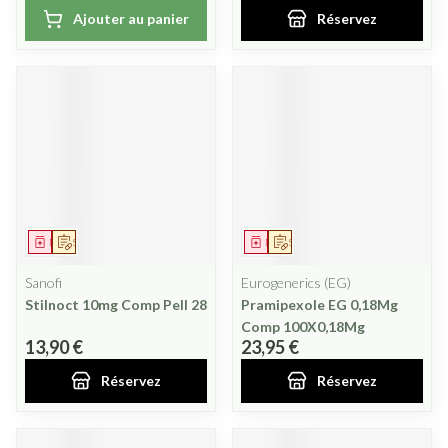
Ajouter au panier
Réservez
Médicament
Sur prescription
Médicament
Sur prescription
Sanofi
Eurogenerics (EG)
Stilnoct 10mg Comp Pell 28
Pramipexole EG 0,18Mg
Comp 100X0,18Mg
13,90 €
23,95 €
Réservez
Réservez