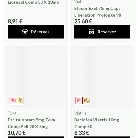
Viatris
Lioresal Comp 50 X 10mg
Efexor Exel 75mg Caps
Liberation Prolonge 98
8,91 €
25,60 €
Réservez
Réservez
Médicament
Sur prescription
Médicament
Sur prescription
Teva
Viatris
Escitalopram 5mg Teva
Baclofen Viatris 10mg
Comp Pell 28 X 5mg
Comp 50
10,70 €
8,33 €