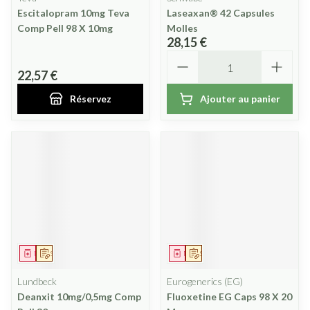
Escitalopram 10mg Teva
Laseaxan® 42 Capsules
Comp Pell 98 X 10mg
Molles
28,15 €
Quantité
22,57 €
Réservez
Ajouter au panier
Médicament
Sur prescription
Médicament
Sur prescription
Lundbeck
Eurogenerics (EG)
Deanxit 10mg/0,5mg Comp
Fluoxetine EG Caps 98 X 20