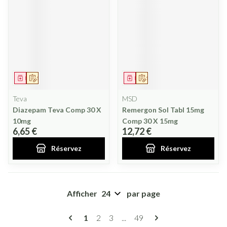
Médicament
Sur prescription
Médicament
Sur prescription
Teva
MSD
Diazepam Teva Comp 30 X
Remergon Sol Tabl 15mg
10mg
Comp 30 X 15mg
6,65 €
12,72 €
Réservez
Réservez
Afficher
par page
Pages
Vous lisez actuellement la page
Page
Page
Page
1
2
3
...
49