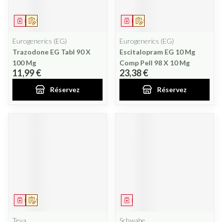
Médicament
Sur prescription
Médicament
Sur prescription
Eurogenerics (EG)
Eurogenerics (EG)
Trazodone EG Tabl 90 X
Escitalopram EG 10 Mg
100 Mg
Comp Pell 98 X 10 Mg
11,99 €
23,38 €
Réservez
Réservez
Médicament
Sur prescription
Médicament
Teva
Schwabe