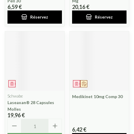
Pell 30
Mg
6,59 €
20,16 €
Réservez
Réservez
Médicament
Médicament
Sur prescription
Schwabe
Medikinet 10mg Comp 30
Laseaxan® 28 Capsules
Molles
19,96 €
Quantité
6,42 €