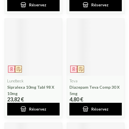
Réservez
Réservez
Médicament
Sur prescription
Médicament
Sur prescription
Lundbeck
Teva
Sipralexa 10mg Tabl 98 X
Diazepam Teva Comp 30 X
10mg
5mg
23,82 €
4,80 €
Réservez
Réservez