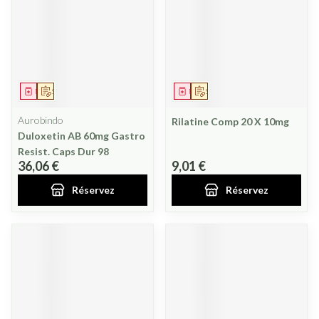
Médicament
Sur prescription
Médicament
Sur prescription
Aurobindo
Rilatine Comp 20 X 10mg
Duloxetin AB 60mg Gastro
Resist. Caps Dur 98
36,06 €
9,01 €
Réservez
Réservez