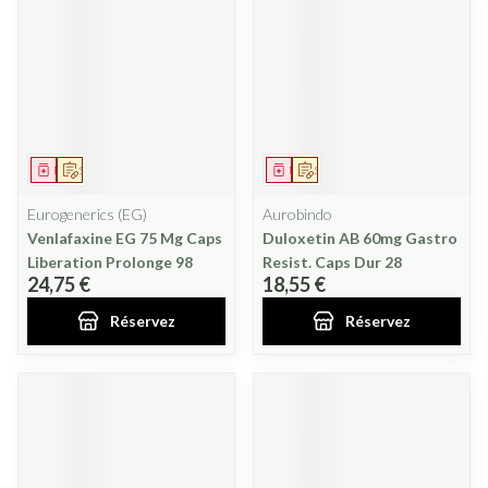
Médicament
Sur prescription
Médicament
Sur prescription
Eurogenerics (EG)
Aurobindo
Venlafaxine EG 75 Mg Caps
Duloxetin AB 60mg Gastro
Liberation Prolonge 98
Resist. Caps Dur 28
24,75 €
18,55 €
Réservez
Réservez