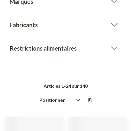
Marques
filter
Fabricants
filter
Restrictions alimentaires
filter
Articles
1
-
24
sur
140
Trier par: