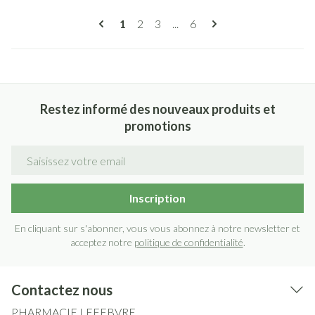
Pages
Vous lisez actuellement la page
Page
Page
Page
1
2
3
...
6
Restez informé des nouveaux produits et
promotions
Adresse mail
Inscription
En cliquant sur s'abonner, vous vous abonnez à notre newsletter et
acceptez notre
politique de confidentialité
.
Contactez nous
PHARMACIE LEFEBVRE