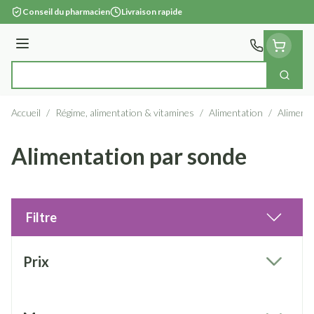
Aller au contenu
Conseil du pharmacien
Livraison rapide
Menu
Cherc
Rechercher
Accueil
/
Régime, alimentation & vitamines
/
Alimentation
/
Alimenta
Alimentation par sonde
Filtre
Passer à la liste des produits
Prix
filter