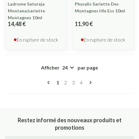
Ladrome Satureja
Physalis Sariette Des
Montana/sariette
Montagnes Hle Ess 10ml
Montagnes 10ml
14,48 €
11,90 €
En rupture de stock
En rupture de stock
Afficher
par page
Pages
Vous lisez actuellement la page
Page
Page
Page
1
2
3
4
Restez informé des nouveaux produits et
promotions
Adresse mail