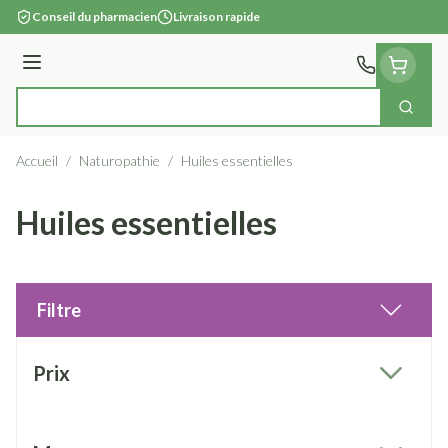
Aller au contenu
Conseil du pharmacien
Livraison rapide
Menu
Cherc
Rechercher
Accueil
/
Naturopathie
/
Huiles essentielles
Huiles essentielles
Filtre
Passer à la liste des produits
Prix
filter