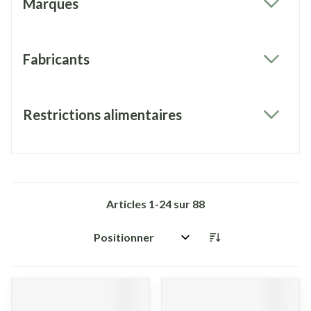
Marques
filter
Fabricants
filter
Restrictions alimentaires
filter
Articles
1
-
24
sur
88
Trier par: