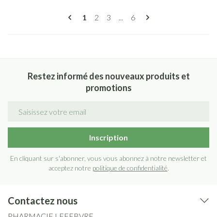
Pages
Vous lisez actuellement la page
Page
Page
Page
1
2
3
...
6
Restez informé des nouveaux produits et
promotions
Adresse mail
Inscription
En cliquant sur s'abonner, vous vous abonnez à notre newsletter et
acceptez notre
politique de confidentialité
.
Contactez nous
PHARMACIE LEFEBVRE