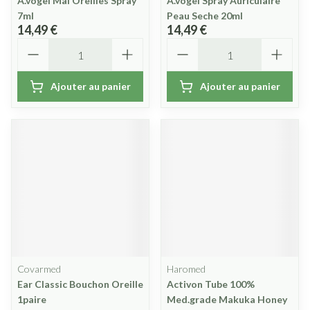
A.vogel Mal Oreilles Spray
A.vogel Spray Auriculaire
7ml
Peau Seche 20ml
14,49 €
14,49 €
Quantité
Quantité
Ajouter au panier
Ajouter au panier
Covarmed
Haromed
Ear Classic Bouchon Oreille
Activon Tube 100%
1paire
Med.grade Makuka Honey