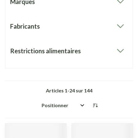
Marques
filter
Fabricants
filter
Restrictions alimentaires
filter
Articles
1
-
24
sur
144
Trier par: