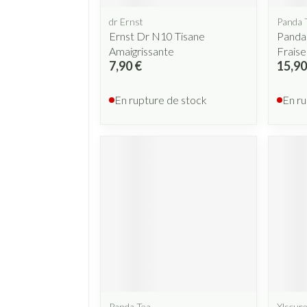
dr Ernst
Panda 
Ernst Dr N10 Tisane
Panda 
Amaigrissante
Fraise
7,90 €
15,90
En rupture de stock
En ru
Panda Tea
Xlscur