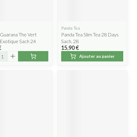
lus
et ustensiles de
Coude
Médications diverses
Autobronzants
e
Cheville et pieds
s
Panda Tea
Afficher plus
Cheveux
 Guarana The Vert
Panda Tea Slim Tea 28 Days
Rasage
s
 Exotique Sach 24
Sach. 28
€
15,90 €
 paupières
ité
Ajouter au panier
lus
CBD
ent