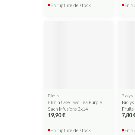
En rupture de stock
En ru
Elimin
Biolys
Elimin One Two Tea Purple
Biolys
Sach Infusions 3x14
Fruits
19,90 €
7,80 
En rupture de stock
En ru