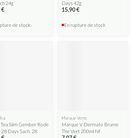
ch 24g
Days 42g
 €
15,90 €
pture de stock
En rupture de stock
Tea
Marque Verte
 Tea Slim Gember Rode
Marque V Dermato Brume
 28 Days Sach. 28
The Vert 200ml Nf
 €
7,07 €