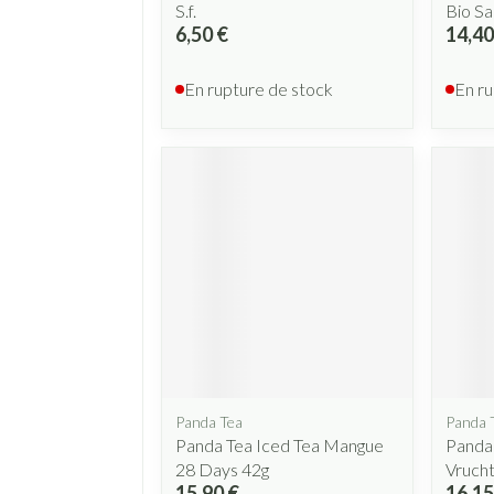
S.f.
Bio Sa
6,50 €
14,40
En rupture de stock
En ru
Panda Tea
Panda 
Panda Tea Iced Tea Mangue
Panda
28 Days 42g
Vrucht
15,90 €
16,15