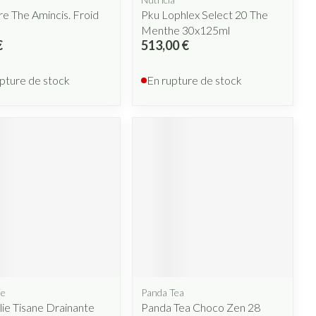
re The Amincis. Froid
Pku Lophlex Select 20 The
Menthe 30x125ml
€
513,00 €
pture de stock
En rupture de stock
ie
Panda Tea
ie Tisane Drainante
Panda Tea Choco Zen 28