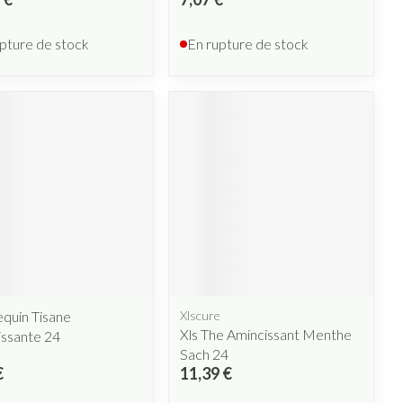
pture de stock
En rupture de stock
quin Tisane
Xlscure
Xls The Amincissant Menthe
issante 24
Sach 24
€
11,39 €