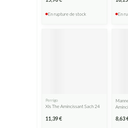
En rupture de stock
En ru
Perrigo
Manne
Xls The Amincissant Sach 24
Aminc
11,39 €
8,63 