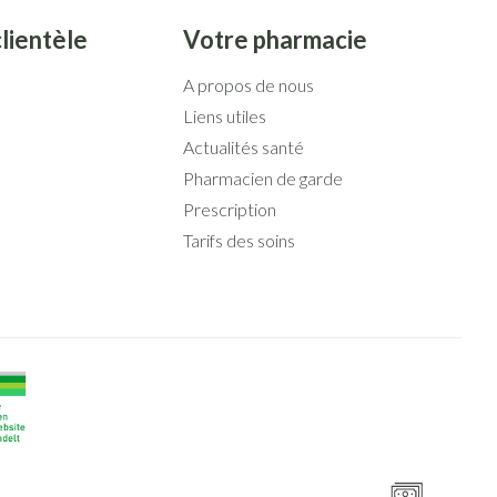
lus
clientèle
et ustensiles de
Votre pharmacie
Coude
Médications diverses
Autobronzants
e
Cheville et pieds
A propos de nous
s
Afficher plus
Liens utiles
Cheveux
Rasage
s
Actualités santé
 paupières
Pharmacien de garde
Prescription
lus
CBD
Tarifs des soins
ent