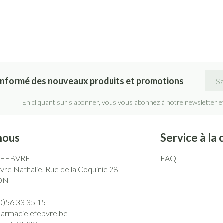
Adre
informé des nouveaux produits et promotions
En cliquant sur s'abonner, vous vous abonnez à notre newsletter e
nous
Service à la 
EFEBVRE
FAQ
re Nathalie, Rue de la Coquinie 28
ON
0)56 33 35 15
harmacielefebvre.be