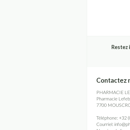
Restez 
Contactez 
PHARMACIE L
Pharmacie Lefebv
7700
MOUSCR
Téléphone:
+32 (
Courriel:
info@
p