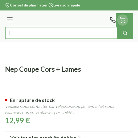
Aller au contenu
Conseil du pharmacien
Livraison rapide
Menu
Cherc
Rechercher
Nep Coupe Cors + Lames
Nep Coupe Cors + Lames
En rupture de stock
Veuillez nous contacter par téléphone ou par e-mail et nous
examinerons ensemble les possibilités.
12,99 €
Voir tous les produits de Nep