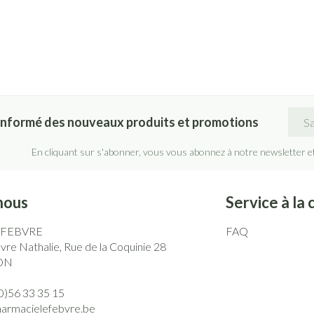
Adre
informé des nouveaux produits et promotions
En cliquant sur s'abonner, vous vous abonnez à notre newsletter e
nous
Service à la 
EFEBVRE
FAQ
re Nathalie, Rue de la Coquinie 28
ON
0)56 33 35 15
harmacielefebvre.be