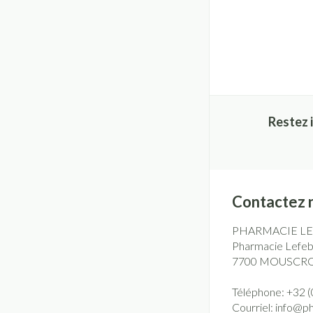
Restez 
Contactez 
PHARMACIE L
Pharmacie Lefebv
7700
MOUSCR
Téléphone:
+32 (
Courriel:
info@
p